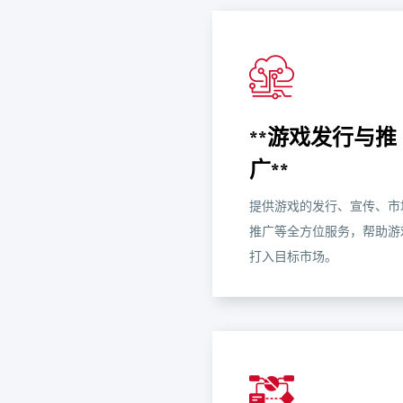
**游戏发行与推
广**
提供游戏的发行、宣传、市
推广等全方位服务，帮助游
打入目标市场。