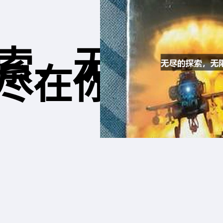
索，无限
尽在你掌