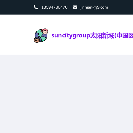
13594780470
jinnian@j9.com