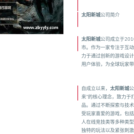
太阳新城
公司简介
太阳新城
公司成立于20
市。作为一家专注于互动
力于通过创新的游戏设计
用户体验，为全球玩家带
自成立以来，
太阳新城
公
来”的核心理念，致力于
品。通过不断探索与技术
受玩家喜爱的游戏，包括
人在线竞技类等多种类型
独特的玩法以及紧张刺激