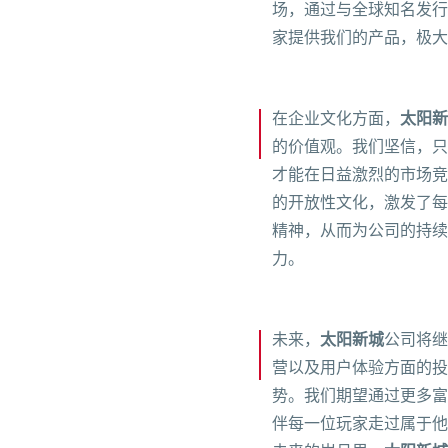
场，通过与全球知名发行
家提供我们的产品，极大
在企业文化方面，
太阳新
的价值观。我们坚信，只
才能在日益激烈的市场竞
的开放性文化，激发了每
精神，从而为公司的持续
力。
未来，
太阳新城
公司将继
营以及用户体验方面的投
势。我们期望通过更多富
伴每一位玩家走过属于他