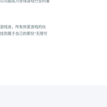
公司能成为全球游戏行业的重
游戏迷，所有热爱游戏的伙
找到属于自己的那份“无限可