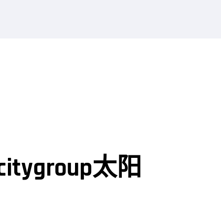
itygroup太阳